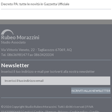
Decreto PA: tutte le novità in Gazzetta Ufficiale
Rubeo Morazzini
Studio Associato
Via Vittorio Veneto, 22 -
Tagliacozzo
67069
,
AQ
Tel.
0863698147
Fax
0863420334
Newsletter
Inserisci il tuo indirizzo e-mail per iscriverti alla nostra newsletter
© 2026 Copyright Studio Rubeo Morazzini. Tutti i diritti riservati | P.IVA
01630990669 |
Gestisci Cookie
-
Sitemap
-
Privacy
-
Cookie policy
-
Credits