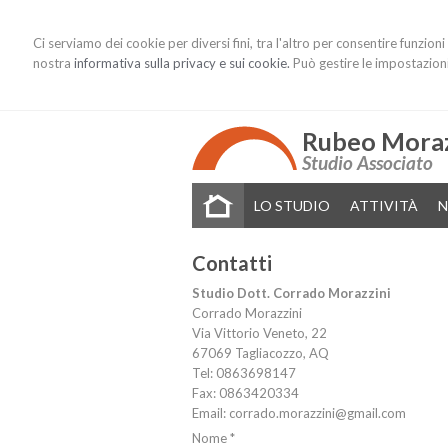
Ci serviamo dei cookie per diversi fini, tra l'altro per consentire funzion
nostra
informativa sulla privacy e sui cookie.
Può gestire le impostazioni 
Rubeo Moraz
Studio Associato
LO STUDIO
ATTIVITÀ
N
Contatti
Studio Dott. Corrado Morazzini
Corrado Morazzini
Via Vittorio Veneto, 22
67069
Tagliacozzo
,
AQ
Tel:
0863698147
Fax
:
0863420334
Email:
corrado.morazzini@gmail.com
Nome *