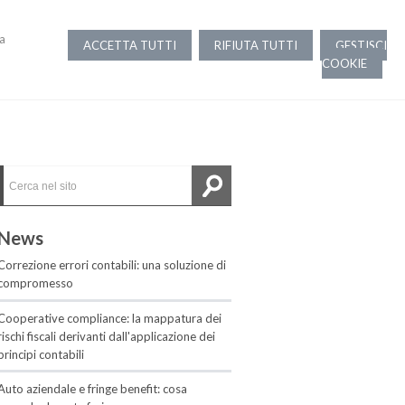
la
ACCETTA TUTTI
RIFIUTA TUTTI
GESTISCI
COOKIE
News
Correzione errori contabili: una soluzione di
compromesso
Cooperative compliance: la mappatura dei
rischi fiscali derivanti dall'applicazione dei
principi contabili
Auto aziendale e fringe benefit: cosa