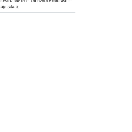
prescrizione crediti di lavoro e contrasto al
caporalato