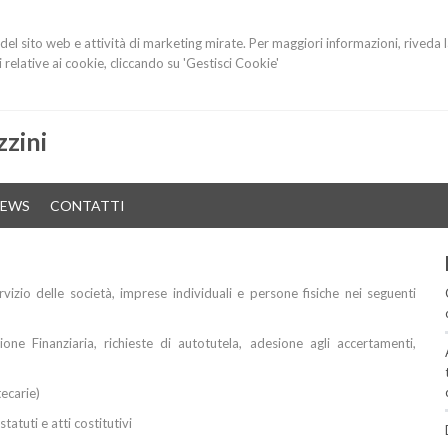
i del sito web e attività di marketing mirate. Per maggiori informazioni, riveda 
relative ai cookie, cliccando su 'Gestisci Cookie'
zini
EWS
CONTATTI
rvizio delle società, imprese individuali e persone fisiche nei seguenti
one Finanziaria, richieste di autotutela, adesione agli accertamenti,
tecarie)
tatuti e atti costitutivi