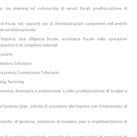
ia, tax planning ed outsourcing di servizi fiscali, predisposizione di
i fiscali, nei rapporti con le Amministrazioni competenti nell’ambito
ale ed internazionale
impresa, due diligence fiscale, assistenza fiscale nelle operazioni
cipazioni e di complessi aziendali
butario
tenzioso tributario
nza presso Commissioni Tributarie
ing, factoring
nomica, finanziaria e patrimoniale e nella predisposizione di budget e
 business plan, attività di assistenza alle imprese per l’ottenimento di
ontrollo di gestione, redazione di business plan e implementazione di
ne di operazioni societarie straordinarie e negoziazioni di operazioni di