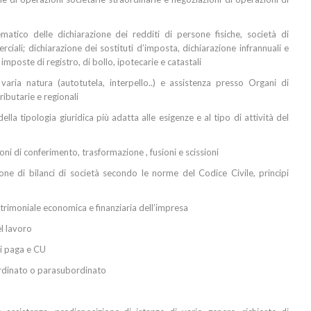
matico delle dichiarazione dei redditi di persone fisiche, società di
rciali; dichiarazione dei sostituti d’imposta, dichiarazione infrannuali e
imposte di registro, di bollo, ipotecarie e catastali
 varia natura (autotutela, interpello..) e assistenza presso Organi di
ributarie e regionali
lla tipologia giuridica più adatta alle esigenze e al tipo di attività del
oni di conferimento, trasformazione , fusioni e scissioni
one di bilanci di società secondo le norme del Codice Civile, principi
atrimoniale economica e finanziaria dell’impresa
el lavoro
ni paga e CU
ordinato o parasubordinato