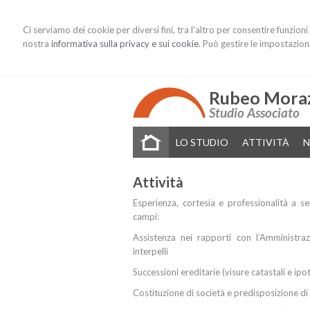
Ci serviamo dei cookie per diversi fini, tra l'altro per consentire funzion
nostra
informativa sulla privacy e sui cookie.
Può gestire le impostazioni 
Rubeo Moraz
Studio Associato
LO STUDIO
ATTIVITÀ
N
Attività
Esperienza, cortesia e professionalità a se
campi:
Assistenza nei rapporti con l’Amministrazi
interpelli
Successioni ereditarie (visure catastali e ipo
Costituzione di società e predisposizione di s