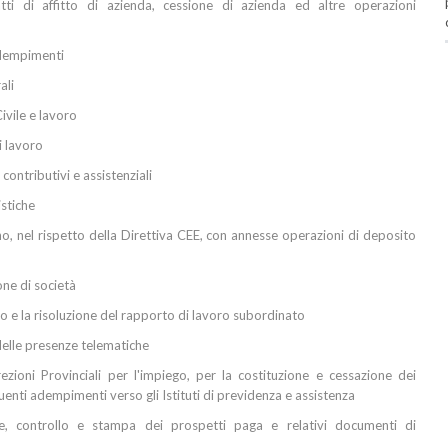
tti di affitto di azienda, cessione di azienda ed altre operazioni
adempimenti
ali
ivile e lavoro
i lavoro
ontributivi e assistenziali
istiche
no, nel rispetto della Direttiva CEE, con annesse operazioni di deposito
one di società
to e la risoluzione del rapporto di lavoro subordinato
delle presenze telematiche
ezioni Provinciali per l'impiego, per la costituzione e cessazione dei
enti adempimenti verso gli Istituti di previdenza e assistenza
ne, controllo e stampa dei prospetti paga e relativi documenti di